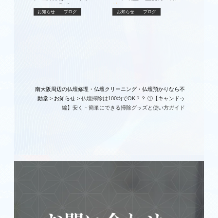
OK？？ ④【キャンドゥ
お知らせ
ブログ
お知らせ
ブログ
編】安く・簡単にできる
掃除グッズと使い方ガイ
ド
南大阪周辺の仏壇修理・仏壇クリーニング・仏壇預かりなら不
動堂
>
お知らせ
>
仏壇掃除は100均でOK？？ ①【キャンドゥ
編】安く・簡単にできる掃除グッズと使い方ガイド