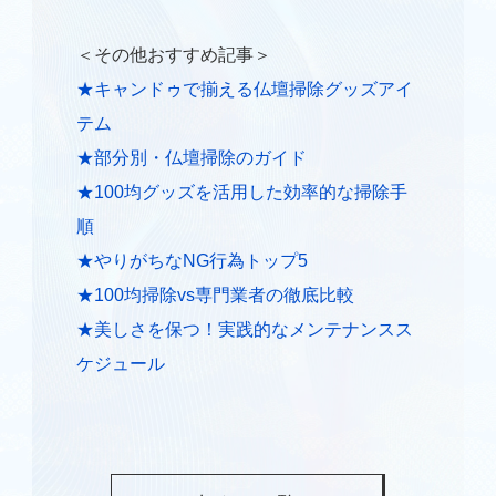
仏壇保管
＜その他おすすめ記事＞
仏壇処分供養
★キャンドゥで揃える仏壇掃除グッズアイ
寺院の洗浄修復
テム
★部分別・仏壇掃除のガイド
ブログ
★100均グッズを活用した効率的な掃除手
順
会社概要
★やりがちなNG行為トップ5
お問い合わせ
★100均掃除vs専門業者の徹底比較
★美しさを保つ！実践的なメンテナンスス
ケジュール