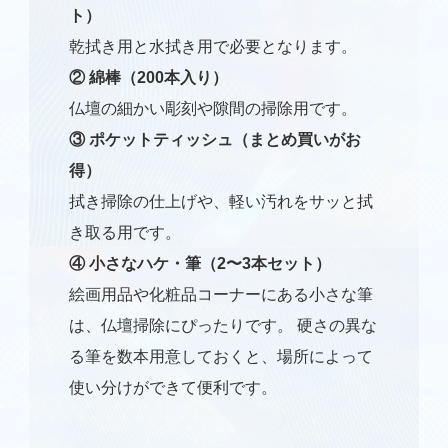
ト）
乾拭き用と水拭き用で必要となります。
② 綿棒（200本入り）
仏壇の細かい彫刻や隙間の掃除用です。
③ ポケットティッシュ（まとめ買いがお
得）
拭き掃除の仕上げや、軽い汚れをサッと拭
き取る用です。
④ 小さなハケ・筆（2〜3本セット）
絵画用品や化粧品コーナーにある小さな筆
は、仏壇掃除にぴったりです。 硬さの異な
る筆を数本用意しておくと、場所によって
使い分けができて便利です。