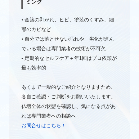
ミング
• 金箔の剥がれ、ヒビ、塗装のくすみ、細
部のカビなど
• 自分では落とせない汚れや、劣化が進ん
でいる場合は専門業者の技術が不可欠
• 定期的なセルフケア＋年1回はプロ依頼が
最も効率的
あくまで一般的なご紹介となりますため、
仏壇修理
各自ご確認・ご判断をお願いいたします。
仏壇全体の状態を確認し、気になる点があ
仏壇クリーニング
れば専門業者への相談へ
お問合せはこちら！
仏壇引っ越し