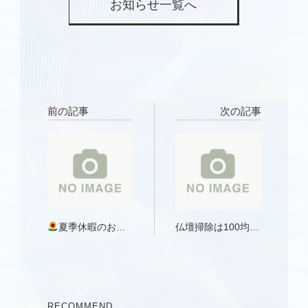
お知らせ一覧へ
前の記事
次の記事
夏季休暇のお知
仏壇掃除は100均で
らせ
OK？？ ②【キャン
ドゥ編】安く・簡
単にできる掃除グ
ッズと使い方ガイ
RECOMMEND