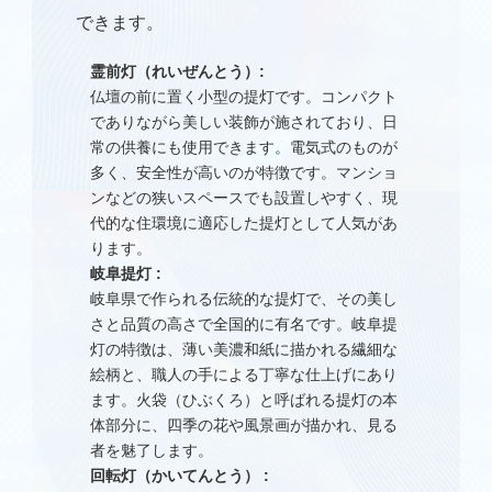
できます。
霊前灯（れいぜんとう）
:
仏壇の前に置く小型の提灯です。コンパクト
でありながら美しい装飾が施されており、日
常の供養にも使用できます。電気式のものが
多く、安全性が高いのが特徴です。マンショ
ンなどの狭いスペースでも設置しやすく、現
代的な住環境に適応した提灯として人気があ
ります。
岐阜提灯
:
岐阜県で作られる伝統的な提灯で、その美し
さと品質の高さで全国的に有名です。岐阜提
灯の特徴は、薄い美濃和紙に描かれる繊細な
絵柄と、職人の手による丁寧な仕上げにあり
ます。火袋（ひぶくろ）と呼ばれる提灯の本
体部分に、四季の花や風景画が描かれ、見る
者を魅了します。
回転灯（かいてんとう）
: