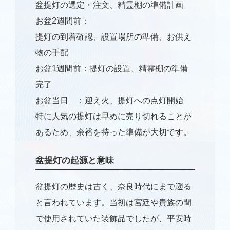
盆提灯の選定・注文、精霊棚の準備計画
お盆
2
週間前：
提灯の到着確認、設置場所の準備、お供え
物の手配
お盆
1
週間前：提灯の設置、精霊棚の準備
完了
お盆当日
：迎え火、提灯への点灯開始
特に人気の提灯は早めに売り切れることが
あるため、余裕を持った準備が大切です。
盆提灯の起源と意味
盆提灯の歴史は古く、奈良時代にまで遡る
と言われています。当初は宮廷や貴族の間
で使用されていた装飾品でしたが、平安時