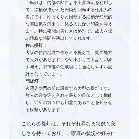
回転灯は、内部の熱による上昇気流を利用し
て、絵柄が描かれた円筒が回転する仕組みの
提灯です。ゆっくりと回転する絵柄が幻想的
な雰囲気を演出し、見る人に深い印象を与え
ます。特に夜間の美しさは格別で、故人を偲
ぶ静寂な時間を演出してくれます。
住吉提灯：
大阪の住吉地方で作られる提灯で、関西地方
で人気があります。やや小ぶりで上品な印象
を与え、都市部の住環境にも適応しやすい設
計となっています。
門提灯 ：
玄関先や門の前に設置する大型の提灯です。
故人の霊を迎え入れる最初の目印として機能
し、近所の方々にも初盆であることを知らせ
る役割があります。
これらの提灯は、それぞれ異なる特徴と美
しさを持っており、ご家庭の状況や好みに