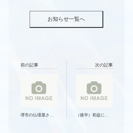
お知らせ一覧へ
前の記事
次の記事
堺市の仏壇屋さん
（後半）初盆に必
「不動
要な盆提灯とは？
堂」 60年
選び方・飾り方・