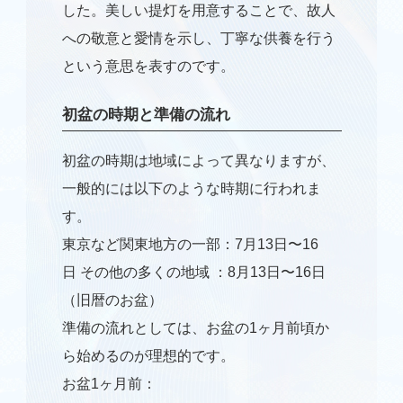
した。美しい提灯を用意することで、故人
への敬意と愛情を示し、丁寧な供養を行う
という意思を表すのです。
初盆の時期と準備の流れ
初盆の時期は地域によって異なりますが、
一般的には以下のような時期に行われま
す。
東京など関東地方の一部：
7
月
13
日〜
16
日 その他の多くの地域 ：
8
月
13
日〜
16
日
（旧暦のお盆）
準備の流れとしては、お盆の
1
ヶ月前頃か
ら始めるのが理想的です。
お盆
1
ヶ月前：