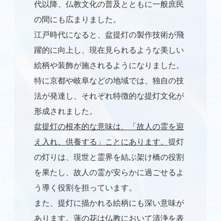
代以降、仏教文化の普及とともに一般庶民
の間にも広まりました。
江戸時代になると、盆提灯の製作技術が飛
躍的に向上し、現在見られるような美しい
絵柄や装飾が施されるようになりました。
特に京都や岐阜などの地域では、独自の技
法が発達し、それぞれ特徴的な提灯文化が
形成されました。
盆提灯の根本的な意味は、「故人の霊を迎
え入れ、供養する」ことにあります。
提灯
の灯りは、現世と霊界を結ぶ架け橋の役割
を果たし、故人の霊が安らかに過ごせるよ
う導く役割を担っています。
また、提灯に描かれる絵柄にも深い意味が
あります。蓮の花は仏教において清浄を表