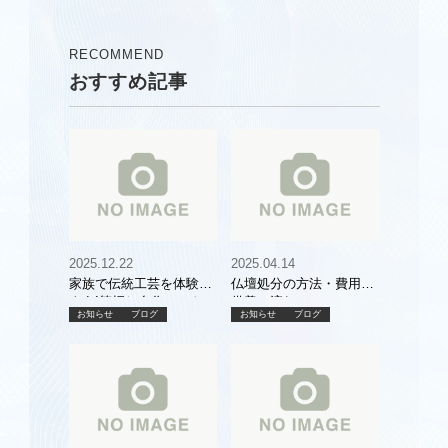
続く老舗の魅力と
マナーを徹底解
は？
説！
RECOMMEND
おすすめ記事
2025.12.22
2025.04.14
家族で伝統工芸を体験し
仏壇処分の方法・費用・
よう!箔押し自作セットで
供養の流れ
お知らせ
ブログ
お知らせ
ブログ
仏壇に輝きを与える方法