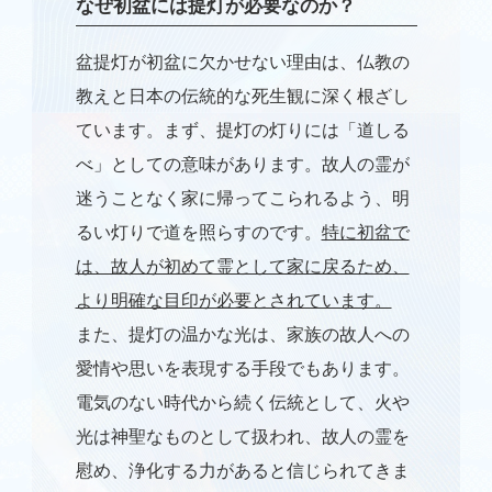
なぜ初盆には提灯が必要なのか？
盆提灯が初盆に欠かせない理由は、仏教の
教えと日本の伝統的な死生観に深く根ざし
ています。まず、提灯の灯りには「道しる
べ」としての意味があります。故人の霊が
迷うことなく家に帰ってこられるよう、明
るい灯りで道を照らすのです。
特に初盆で
は、故人が初めて霊として家に戻るため、
より明確な目印が必要とされています。
また、提灯の温かな光は、家族の故人への
愛情や思いを表現する手段でもあります。
電気のない時代から続く伝統として、火や
光は神聖なものとして扱われ、故人の霊を
慰め、浄化する力があると信じられてきま