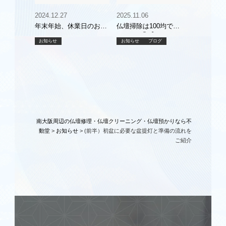
2024.12.27
2025.11.06
年末年始、休業日のお知
仏壇掃除は100均で
らせ
OK？？ ④【キャンドゥ
お知らせ
お知らせ
ブログ
編】安く・簡単にできる
掃除グッズと使い方ガイ
ド
南大阪周辺の仏壇修理・仏壇クリーニング・仏壇預かりなら不
動堂
>
お知らせ
>
(前半）初盆に必要な盆提灯と準備の流れを
ご紹介