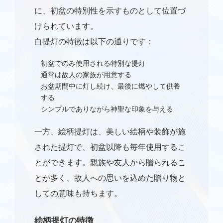
に、初盆の特別性を示すものとして位置づ
けられています。
白提灯の特徴は以下の通りです：
初盆でのみ使用される特別な提灯
通常は故人の家族が用意する
お盆期間中に灯し続け、最後に燃やして供養
する
シンプルでありながら神聖な印象を与える
一方、絵柄提灯は、美しい絵柄や装飾が施
された提灯で、初盆以降も毎年使用するこ
とができます。親族や友人から贈られるこ
仏壇修理
とが多く、故人への思いを込めた贈り物と
仏壇クリーニング
しての意味も持ちます。
仏壇引っ越し
絵柄提灯の特徴