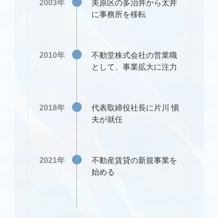
2003年
美原区の多治井から太井
に事務所を移転
2010年
不動堂株式会社の営業職
として、事業拡大に注力
2018年
代表取締役社長に片川 愼
夫が就任
仏壇修理
仏壇クリーニング
2021年
不動産賃貸の新規事業を
仏壇引っ越し
始める
仏壇保管