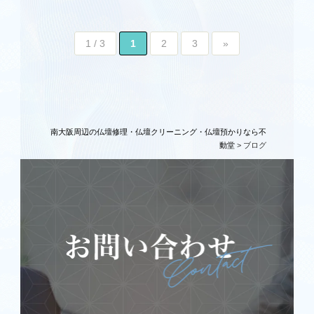
仏壇処分供養
寺院の洗浄修復
1 / 3
1
2
3
»
ブログ
会社概要
南大阪周辺の仏壇修理・仏壇クリーニング・仏壇預かりなら不
動堂
>
ブログ
お問い合わせ