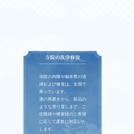
寺院の内陣や御本尊の清
掃および修復は、全国で
承っています。
漆の再磨きから、新品の
ような塗り直しまで、ご
住職様や檀家様のご希望
に応じて柔軟に対応いた
します。