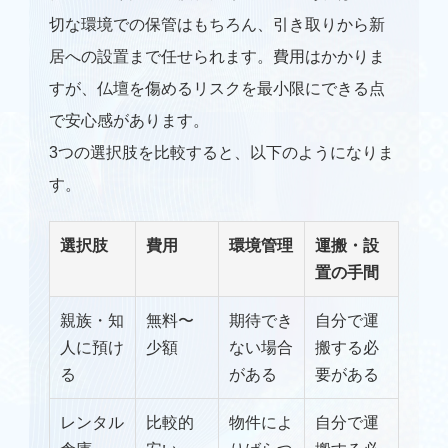
切な環境での保管はもちろん、引き取りから新
居への設置まで任せられます。費用はかかりま
すが、仏壇を傷めるリスクを最小限にできる点
で安心感があります。
3つの選択肢を比較すると、以下のようになりま
す。
仏壇修理
選択肢
費用
環境管理
運搬・設
仏壇クリーニング
置の手間
親族・知
無料〜
期待でき
自分で運
仏壇引っ越し
人に預け
少額
ない場合
搬する必
る
がある
要がある
仏壇保管
レンタル
比較的
物件によ
自分で運