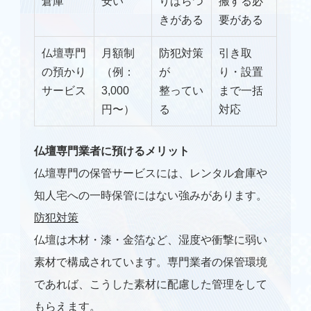
仏壇処分供養
倉庫
安い
りばらつ
搬する必
きがある
要がある
寺院の洗浄修復
仏壇専門
月額制
防犯対策
引き取
の預かり
（例：
が
り・設置
ブログ
サービス
3,000
整ってい
まで一括
円〜）
る
対応
会社概要
仏壇専門業者に預けるメリット
お問い合わせ
仏壇専門の保管サービスには、レンタル倉庫や
知人宅への一時保管にはない強みがあります。
防犯対策
仏壇は木材・漆・金箔など、湿度や衝撃に弱い
素材で構成されています。専門業者の保管環境
であれば、こうした素材に配慮した管理をして
もらえます。