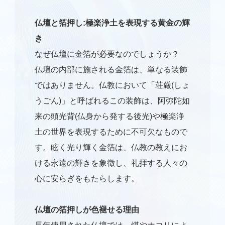
仏壇と箔押し:極楽浄土を表現する黄金の輝
き
なぜ仏壇に金箔が必要なのでしょうか？
仏壇の内部に施される金箔は、単なる装飾
ではありません。仏教において「荘厳(しょ
うごん)」と呼ばれるこの装飾は、阿弥陀如
来の頭光背(仏身から発する後光)や極楽浄
土の世界を表現するために不可欠なもので
す。眩く光り輝く金箔は、仏教の教えにお
ける永遠の輝きを象徴し、礼拝する人々の
心に安らぎをもたらします。
仏壇の箔押しが色褪せる理由