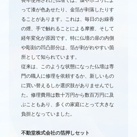
長年使用された仏壇では、煤やホコリによ
って漆が色あせたり、金箔が剥落したりす
ることがあります。これは、毎日のお線香
の煙、手で触れることによる摩擦、そして
経年変化が原因です。特に仏壇の扉の内側
や彫刻の凹凸部分は、箔が剥がれやすい箇
所として知られています。
従来は、このような状態になった仏壇は専
門の職人に修理を依頼するか、新しいもの
に買い替えるしか選択肢がありませんでし
た。修理費用は数十万円から数百万円に及
ぶこともあり、多くの家庭にとって大きな
負担となっていました。
不動堂株式会社の箔押しセット