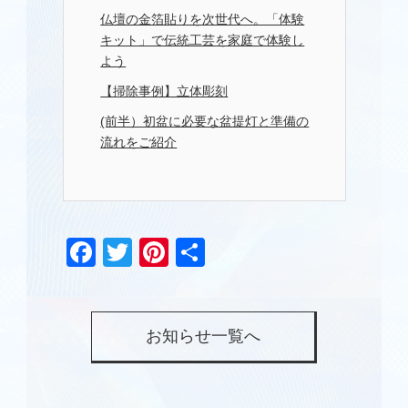
仏壇の金箔貼りを次世代へ。「体験
キット」で伝統工芸を家庭で体験し
よう
【掃除事例】立体彫刻
(前半）初盆に必要な盆提灯と準備の
流れをご紹介
Facebook
Twitter
Pinterest
共
有
お知らせ一覧へ