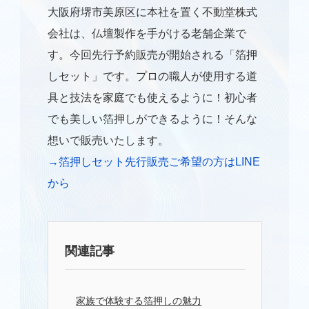
大阪府堺市美原区に本社を置く不動堂株式
仏壇修理
会社は、仏壇製作を手がける老舗企業で
す。今回先行予約販売が開始される「箔押
仏壇クリーニング
しセット」です。プロの職人が使用する道
仏壇引っ越し
具と技法を家庭でも使えるように！初心者
でも美しい箔押しができるように！そんな
仏壇保管
想いで販売いたします。
→箔押しセット先行販売ご希望の方はLINE
仏壇処分供養
から
寺院の洗浄修復
ブログ
関連記事
会社概要
家族で体験する箔押しの魅力
お問い合わせ