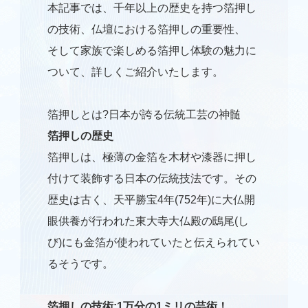
本記事では、千年以上の歴史を持つ箔押し
の技術、仏壇における箔押しの重要性、
そして家族で楽しめる箔押し体験の魅力に
ついて、詳しくご紹介いたします。
箔押しとは?日本が誇る伝統工芸の神髄
箔押しの歴史
箔押しは、極薄の金箔を木材や漆器に押し
付けて装飾する日本の伝統技法です。その
歴史は古く、天平勝宝4年(752年)に大仏開
眼供養が行われた東大寺大仏殿の鴟尾(し
び)にも金箔が使われていたと伝えられてい
るそうです。
箔押しの技術:1万分の1ミリの芸術！