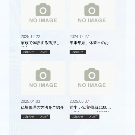
2025.12.22
2024.12.27
家族で体験する箔押しの
年末年始、休業日のお知
魅力
らせ
お知らせ
ブログ
お知らせ
2025.04.03
2025.05.07
仏壇修理の方法をご紹介
前半：仏壇掃除は100均
でOK！ 【2025年
お知らせ
ブログ
お知らせ
ブログ
最新版】安く・簡単にで
きる掃除グッズと使い方
ガイド