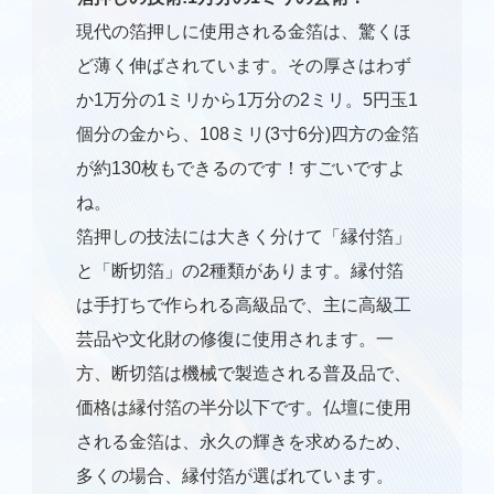
現代の箔押しに使用される金箔は、驚くほ
ど薄く伸ばされています。その厚さはわず
か1万分の1ミリから1万分の2ミリ。5円玉1
個分の金から、108ミリ(3寸6分)四方の金箔
が約130枚もできるのです！すごいですよ
ね。
箔押しの技法には大きく分けて「縁付箔」
と「断切箔」の2種類があります。縁付箔
は手打ちで作られる高級品で、主に高級工
芸品や文化財の修復に使用されます。一
方、断切箔は機械で製造される普及品で、
価格は縁付箔の半分以下です。仏壇に使用
される金箔は、永久の輝きを求めるため、
多くの場合、縁付箔が選ばれています。